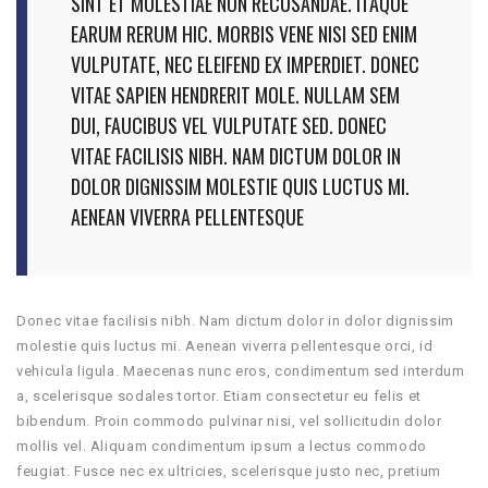
SINT ET MOLESTIAE NON RECUSANDAE. ITAQUE
EARUM RERUM HIC. MORBIS VENE NISI SED ENIM
VULPUTATE, NEC ELEIFEND EX IMPERDIET. DONEC
VITAE SAPIEN HENDRERIT MOLE. NULLAM SEM
DUI, FAUCIBUS VEL VULPUTATE SED. DONEC
VITAE FACILISIS NIBH. NAM DICTUM DOLOR IN
DOLOR DIGNISSIM MOLESTIE QUIS LUCTUS MI.
AENEAN VIVERRA PELLENTESQUE
Donec vitae facilisis nibh. Nam dictum dolor in dolor dignissim
molestie quis luctus mi. Aenean viverra pellentesque orci, id
vehicula ligula. Maecenas nunc eros, condimentum sed interdum
a, scelerisque sodales tortor. Etiam consectetur eu felis et
bibendum. Proin commodo pulvinar nisi, vel sollicitudin dolor
mollis vel. Aliquam condimentum ipsum a lectus commodo
feugiat. Fusce nec ex ultricies, scelerisque justo nec, pretium