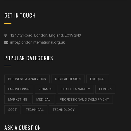
GET IN TOUCH
124City Road, London, England, EC1V 2NX
info@londoninternational.org.uk
POPULAR CATEGORIES
BUSINESS & ANALYTICS
DIGITAL DESIGN
EDUQUAL
ENGINEERING
FINANCE
HEALTH & SAFETY
LEVEL-6
MARKETING
MEDICAL
PROFESSIONAL DEVELOPMENT
SCQF
TECHNICAL
TECHNOLOGY
ASK A QUESTION