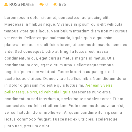
ROSS NOBEE
0
876
Lorem ipsum dolor sit amet, consectetur adipiscing elit.
Maecenas in finibus neque. Vivamus in ipsum quis elit vehicula
tempus vitae quis lacus. Vestibulum interdum diam non mi cursus
venenatis. Pellentesque malesuada, ligula quis digni ssim
placerat, metus arcu ultricies lorem, ut commodo mauris sem nec
ante. Sed consequat, odio at fringilla luctus, est massa
condimentum dui, eget cursus metus magna id metus. Ut a
condimentum orci, eget dictum urna. Pellentesque tempus
sagittis ipsum nec volutpat. Fusce lobortis augue eget dui
scelerisque ultrices. Donec vitae facilisis nibh. Nam dictum dolor
in dolor dignissim molestie quis luctus mi.
Aenean viverra
pellentesque orci, id vehicula ligula
Maecenas nunc eros,
condimentum sed interdum a, scelerisque sodales tortor. Etiam
consectetur eu felis et bibendum. Proin com modo pulvinar nisi,
vel sollicitudin dolor mollis vel. Aliquam condimentum ipsum a
lectus commodo feugiat. Fusce nec ex ultricies, scelerisque
justo nec, pretium dolor.